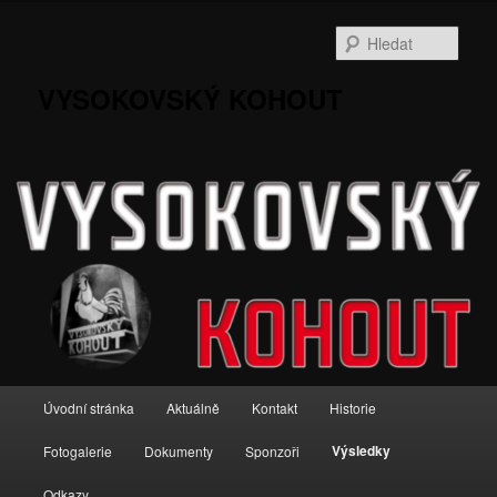
Přejít
k
Hleda
hlavnímu
obsahu
VYSOKOVSKÝ KOHOUT
webu
Hlavní
Úvodní stránka
Aktuálně
Kontakt
Historie
navigační
menu
Výsledky
Fotogalerie
Dokumenty
Sponzoři
Odkazy